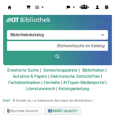
Koha
Erweiterte Suche
Semesterapparate
Bibliotheken
Aufsätze & Papers
|
Elektronische Zeitschriften
|
Fachdatenbanken
|
Fernleihe
|
KITopen-Medienportal
|
Literaturwunsch
|
Kataloganleitung
Start
Details zu:
Le traitement des eaux de distribution /
Normale Ansicht
MARC-Ansicht