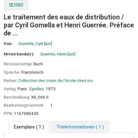
ISBD
Le traitement des eaux de distribution /
par Cyril Gomella et Henri Guerrée. Préface
de ...
Von:
Gomella, Cyril
[aut]
Mitwirkende(r):
Guerrée, Henri
[aut]
Ressourcentyp:
Buch
Sprache:
Französisch
Reihen:
Collection des cours de l'école chez soi
Verlag:
Paris :
Eyrolles,
1973
Beschreibung:
XII, 204 S
Bearbeitungsvermerk:
1
PPN:
1167580435
Exemplare
( 1 )
Titelinformationen ( 1 )