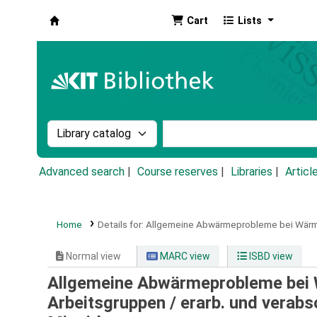
Cart
Lists
Koha online
Search the catalog by:
Search the catalog by k
Advanced search
Course reserves
Libraries
Articl
Home
Details for:
Allgemeine Abwärmeprobleme bei Wärm
Normal view
MARC view
ISBD view
Allgemeine Abwärmeprobleme bei 
Arbeitsgruppen /
erarb. und verabs