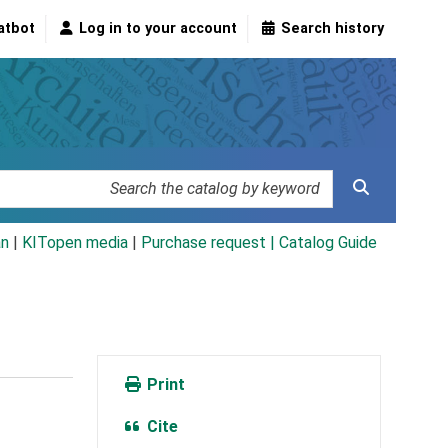
atbot
Log in to your account
Search history
an
|
KITopen media
|
Purchase request |
Catalog Guide
Print
Cite