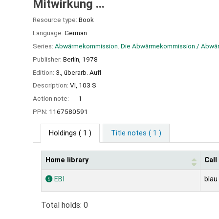
Mitwirkung ...
Resource type:
Book
Language:
German
Series:
Abwärmekommission. Die Abwärmekommission / Abwä
Publisher:
Berlin,
1978
Edition:
3., überarb. Aufl
Description:
VI, 103 S
Action note:
1
PPN:
1167580591
Holdings
( 1 )
Title notes ( 1 )
Home library
Cal
Holdings
EBI
blau
Total holds: 0