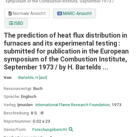
symposium of the Combustion Institute, September 1973 /
Normale Ansicht
MARC-Ansicht
ISBD
The prediction of heat flux distribution in
furnaces and its experimental testing :
submitted for publication in the European
symposium of the Combustion Institute,
September 1973 /
by H. Bartelds ...
Von:
Bartelds, H
[aut]
Ressourcentyp:
Buch
Sprache:
Englisch
Verlag:
Ijmuiden :
International Flame Research Foundation,
1973
Beschreibung:
8 S. : Ill
Reportnummer:
G 02 a 23
Genre/Form:
Forschungsbericht