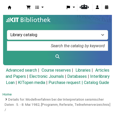
Koha online
Advanced search
Course reserves
Libraries
Articles
and Papers
|
Electronic Journals
|
Databases
|
Interlibrary
Loan
|
KITopen media
|
Purchase request |
Catalog Guide
Home
Details for:
Modellverfahren bei der Interpretation seismischer
Daten :
5. - 8. Mai 1982; [Programm, Referate, Teilnehmerverzeichnis]
/