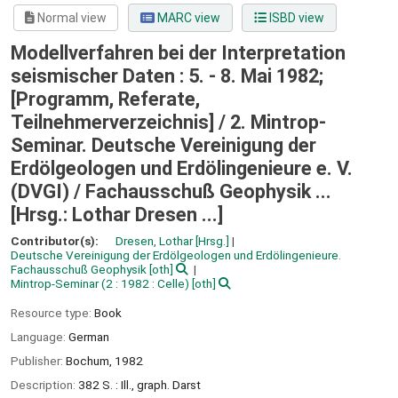
Normal view
MARC view
ISBD view
Modellverfahren bei der Interpretation
seismischer Daten : 5. - 8. Mai 1982;
[Programm, Referate,
Teilnehmerverzeichnis] /
2. Mintrop-
Seminar. Deutsche Vereinigung der
Erdölgeologen und Erdölingenieure e. V.
(DVGI) / Fachausschuß Geophysik ...
[Hrsg.: Lothar Dresen ...]
Contributor(s):
Dresen, Lothar
[Hrsg.]
Deutsche Vereinigung der Erdölgeologen und Erdölingenieure.
Fachausschuß Geophysik
[oth]
Mintrop-Seminar
(2 : 1982 : Celle)
[oth]
Resource type:
Book
Language:
German
Publisher:
Bochum,
1982
Description:
382 S. : Ill., graph. Darst