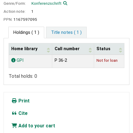
Genre/Form:
Konferenzschrift
Action note:
1
PPN:
1167597095
Holdings
( 1 )
Title notes ( 1 )
Home library
Call number
Status
Holdings
GPI
P 36-2
Not for loan
Total holds: 0
Print
Cite
Add to your cart