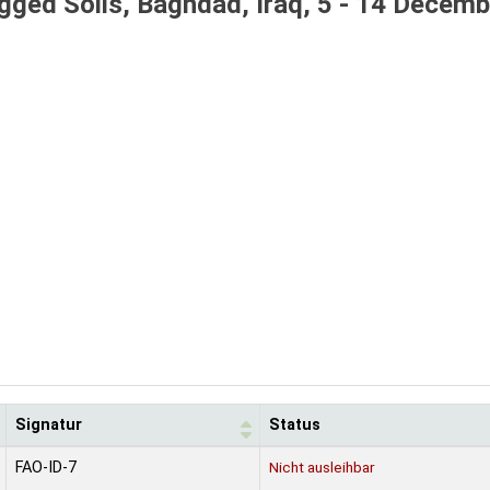
gged Soils, Baghdad, Iraq, 5 - 14 Decemb
Signatur
Status
FAO-ID-7
Nicht ausleihbar