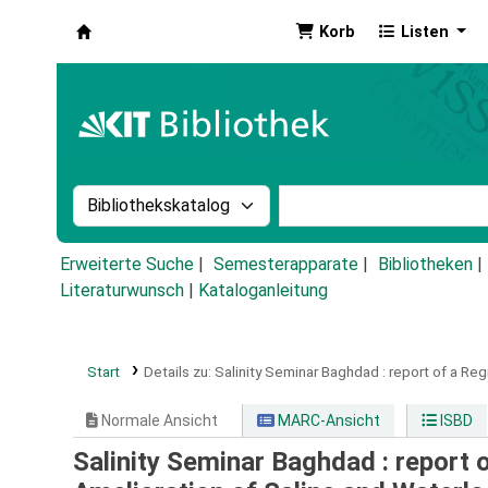
Korb
Listen
Koha
Suche im Katalog nach:
Stichwortsuche im Ka
Erweiterte Suche
Semesterapparate
Bibliotheken
Literaturwunsch
|
Kataloganleitung
Start
Details zu:
Salinity Seminar Baghdad :
report of a Re
Normale Ansicht
MARC-Ansicht
ISBD
Salinity Seminar Baghdad : report