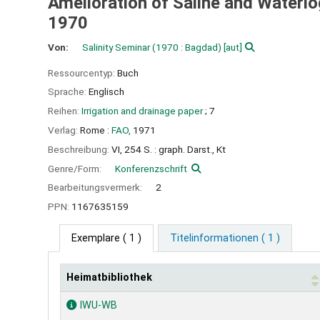
Amelioration of Saline and Waterlo
1970
Von:
Salinity Seminar
(1970 : Bagdad)
[aut]
Ressourcentyp:
Buch
Sprache:
Englisch
Reihen:
Irrigation and drainage paper
; 7
Verlag:
Rome :
FAO,
1971
Beschreibung:
VI, 254 S. : graph. Darst., Kt
Genre/Form:
Konferenzschrift
Bearbeitungsvermerk:
2
PPN:
1167635159
Exemplare
( 1 )
Titelinformationen ( 1 )
Heimatbibliothek
Exemplare
IWU-WB