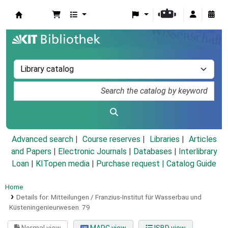
Koha online
Advanced search
Course reserves
Libraries
Articles
and Papers
|
Electronic Journals
|
Databases
|
Interlibrary
Loan
|
KITopen media
|
Purchase request |
Catalog Guide
Home
Details for:
Mitteilungen / Franzius-Institut für Wasserbau und
Küsteningenieurwesen.
79