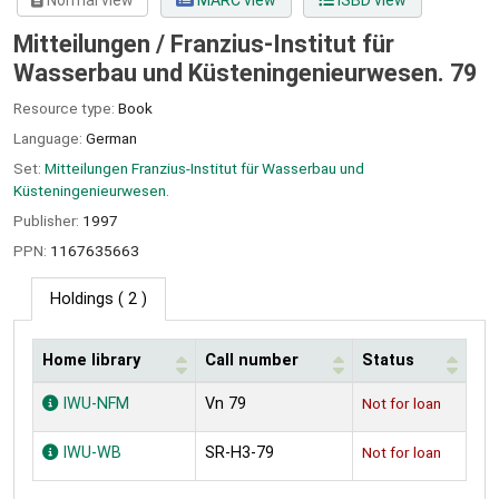
Normal view
MARC view
ISBD view
Mitteilungen / Franzius-Institut für
Wasserbau und Küsteningenieurwesen. 79
Resource type:
Book
Language:
German
Set:
Mitteilungen Franzius-Institut für Wasserbau und
Küsteningenieurwesen.
Publisher:
1997
PPN:
1167635663
Holdings
( 2 )
Home library
Call number
Status
Holdings
IWU-NFM
Vn 79
Not for loan
IWU-WB
SR-H3-79
Not for loan