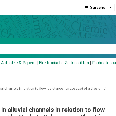
Sprachen
talog
Aufsätze & Papers
|
Elektronische Zeitschriften
|
Fachdatenba
ial channels in relation to flow resistance :
an abstract of a thesis ... /
in alluvial channels in relation to flow