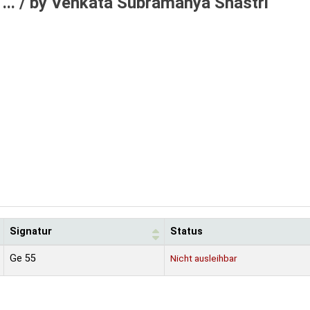
... /
by Venkata Subramanya Shastri
Signatur
Status
Ge 55
Nicht ausleihbar