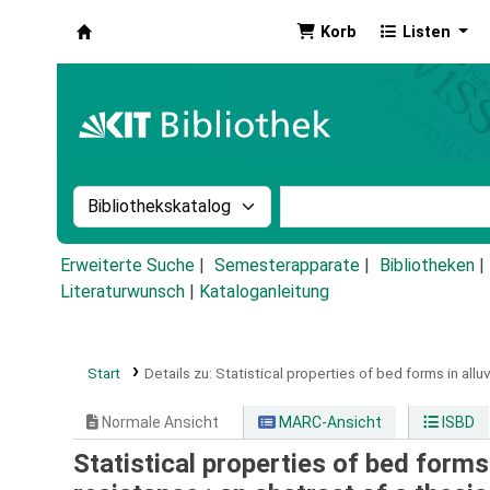
Korb
Listen
Koha
Suche im Katalog nach:
Stichwortsuche im Ka
Erweiterte Suche
Semesterapparate
Bibliotheken
Literaturwunsch
|
Kataloganleitung
Start
Details zu:
Statistical properties of bed forms in alluv
Normale Ansicht
MARC-Ansicht
ISBD
Statistical properties of bed forms 