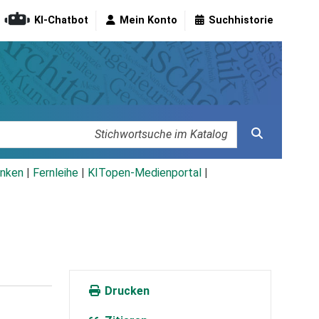
KI-Chatbot
Mein Konto
Suchhistorie
nken
|
Fernleihe
|
KITopen-Medienportal
|
Drucken