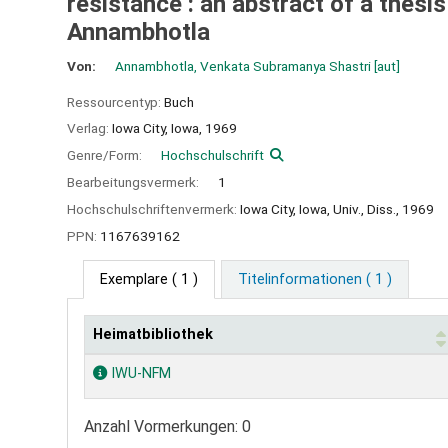
resistance : an abstract of a thesis 
Annambhotla
Von:
Annambhotla, Venkata Subramanya Shastri
[aut]
Ressourcentyp:
Buch
Verlag:
Iowa City, Iowa,
1969
Genre/Form:
Hochschulschrift
Bearbeitungsvermerk:
1
Hochschulschriftenvermerk:
Iowa City, Iowa, Univ., Diss., 1969
PPN:
1167639162
Exemplare
( 1 )
Titelinformationen ( 1 )
Heimatbibliothek
Exemplare
IWU-NFM
Anzahl Vormerkungen: 0