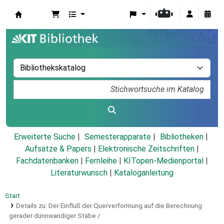
Koha
Erweiterte Suche
Semesterapparate
Bibliotheken
Aufsätze & Papers
|
Elektronische Zeitschriften
|
Fachdatenbanken
|
Fernleihe
|
KITopen-Medienportal
|
Literaturwunsch
|
Kataloganleitung
Start
Details zu:
Der Einfluß der Querverformung auf die Berechnung
gerader dünnwandiger Stäbe /