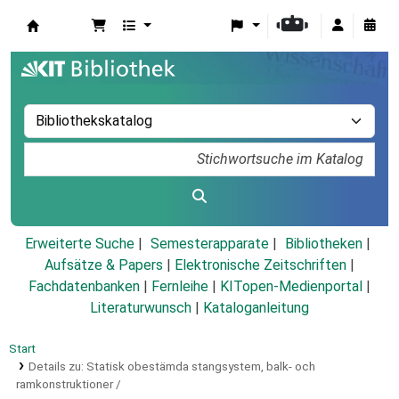
Koha
Erweiterte Suche
Semesterapparate
Bibliotheken
Aufsätze & Papers
|
Elektronische Zeitschriften
|
Fachdatenbanken
|
Fernleihe
|
KITopen-Medienportal
|
Literaturwunsch
|
Kataloganleitung
Start
Details zu:
Statisk obestämda stangsystem, balk- och
ramkonstruktioner /