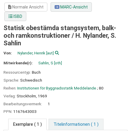
Normale Ansicht
MARC-Ansicht
ISBD
Statisk obestämda stangsystem, balk-
och ramkonstruktioner /
H. Nylander, S.
Sahlin
Von:
Nylander, Henrik
[aut]
Mitwirkende(r):
Sahlin, S
[oth]
Ressourcentyp:
Buch
Sprache:
Schwedisch
Reihen:
Institutionen för Byggnadsstatik Meddelande
; 80
Verlag:
Stockholm,
1969
Bearbeitungsvermerk:
1
PPN:
1167643003
Exemplare
( 1 )
Titelinformationen ( 1 )