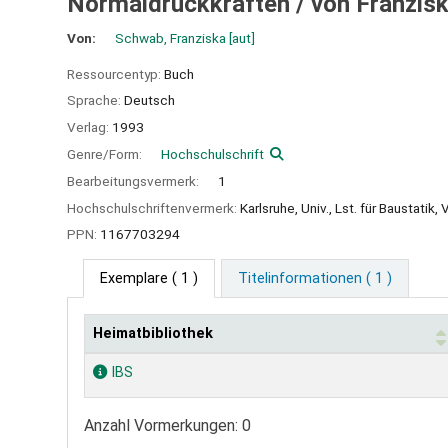
Normaldruckkräften /
von Franzis
Von:
Schwab, Franziska
[aut]
Ressourcentyp:
Buch
Sprache:
Deutsch
Verlag:
1993
Genre/Form:
Hochschulschrift
Bearbeitungsvermerk:
1
Hochschulschriftenvermerk:
Karlsruhe, Univ., Lst. für Baustatik,
PPN:
1167703294
Exemplare
( 1 )
Titelinformationen ( 1 )
Heimatbibliothek
Exemplare
IBS
Anzahl Vormerkungen: 0