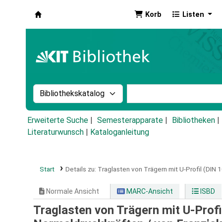
Korb
Listen
Koha
Suche im Katalog nach:
Stichwortsuche im Ka
Erweiterte Suche
Semesterapparate
Bibliotheken
Literaturwunsch
|
Kataloganleitung
Start
Details zu:
Traglasten von Trägern mit U-Profil (DIN 
Normale Ansicht
MARC-Ansicht
ISBD
Traglasten von Trägern mit U-Profi