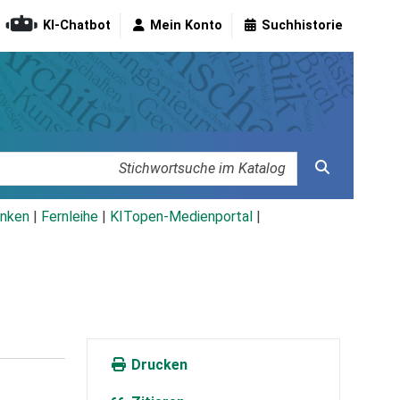
KI-Chatbot
Mein Konto
Suchhistorie
nken
|
Fernleihe
|
KITopen-Medienportal
|
Drucken