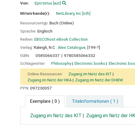
Von:
Epictetus
[aut]
Mitwirkende(r):
NetLibrary, Inc
[oth]
Ressourcentyp:
Buch (Online)
Sprache:
Englisch
Reihen:
EBSCOhost eBook Collection
Verlag:
Raleigh, N.C :
Alex Catalogue,
[199-?]
ISBN:
0585066337
9780585066332
Schlagwörter:
Philosophy
Electronic books
Electronic bo
Online-Ressourcen:
Zugang im Netz des KIT
Zugang im Netz der HKA
Zugang im Netz der DHBW
PPN:
097230057
Exemplare
( 0 )
Titelinformationen ( 1 )
Zugang im Netz des KIT
Zugang im Netz der H