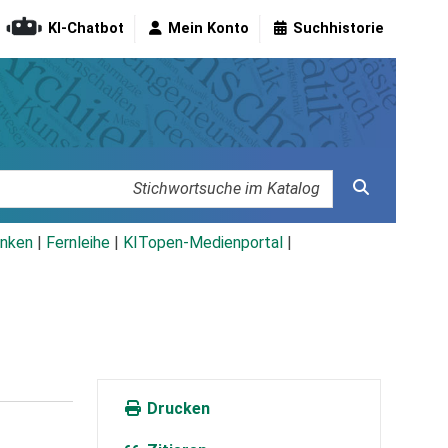
KI-Chatbot
Mein Konto
Suchhistorie
nken
|
Fernleihe
|
KITopen-Medienportal
|
Drucken