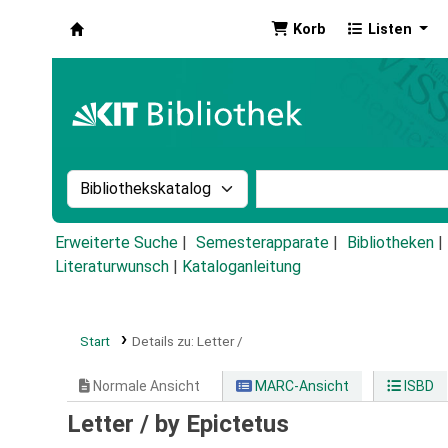
Korb
Listen
Koha
Suche im Katalog nach:
Stichwortsuche im Ka
Erweiterte Suche
Semesterapparate
Bibliotheken
Literaturwunsch
|
Kataloganleitung
Start
Details zu:
Letter /
Normale Ansicht
MARC-Ansicht
ISBD
Letter /
by Epictetus