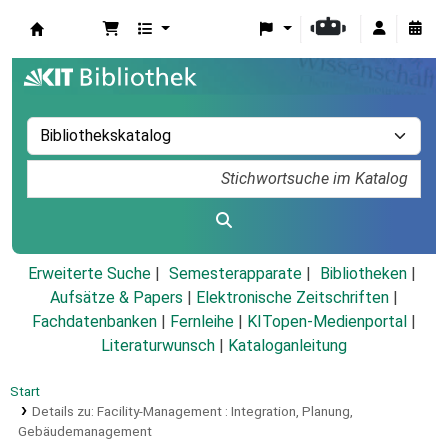
Koha
Erweiterte Suche
Semesterapparate
Bibliotheken
Aufsätze & Papers
|
Elektronische Zeitschriften
|
Fachdatenbanken
|
Fernleihe
|
KITopen-Medienportal
|
Literaturwunsch
|
Kataloganleitung
Start
Details zu:
Facility-Management :
Integration, Planung,
Gebäudemanagement