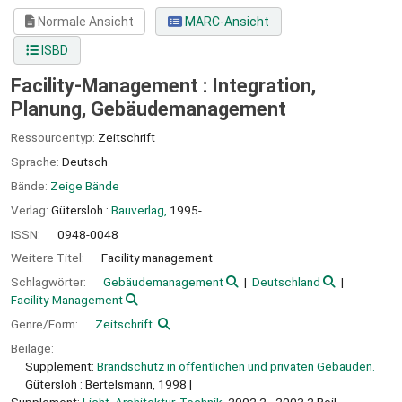
Normale Ansicht
MARC-Ansicht
ISBD
Facility-Management : Integration,
Planung, Gebäudemanagement
Ressourcentyp:
Zeitschrift
Sprache:
Deutsch
Bände:
Zeige Bände
Verlag:
Gütersloh :
Bauverlag,
1995-
ISSN:
0948-0048
Weitere Titel:
Facility management
Schlagwörter:
Gebäudemanagement
Deutschland
Facility-Management
Genre/Form:
Zeitschrift
Beilage:
Supplement:
Brandschutz in öffentlichen und privaten Gebäuden.
Gütersloh : Bertelsmann, 1998
Supplement:
Licht, Architektur, Technik.
2002,2 - 2003,2 Beil.