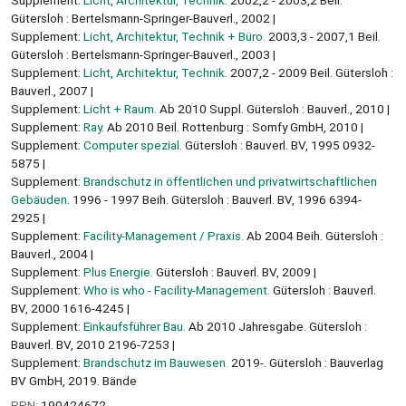
Gütersloh : Bertelsmann-Springer-Bauverl., 2002
Supplement:
Licht, Architektur, Technik + Büro.
2003,3 - 2007,1 Beil.
Gütersloh : Bertelsmann-Springer-Bauverl., 2003
Supplement:
Licht, Architektur, Technik.
2007,2 - 2009 Beil. Gütersloh :
Bauverl., 2007
Supplement:
Licht + Raum.
Ab 2010 Suppl. Gütersloh : Bauverl., 2010
Supplement:
Ray.
Ab 2010 Beil. Rottenburg : Somfy GmbH, 2010
Supplement:
Computer spezial.
Gütersloh : Bauverl. BV, 1995 0932-
5875
Supplement:
Brandschutz in öffentlichen und privatwirtschaftlichen
Gebäuden.
1996 - 1997 Beih. Gütersloh : Bauverl. BV, 1996 6394-
2925
Supplement:
Facility-Management / Praxis.
Ab 2004 Beih. Gütersloh :
Bauverl., 2004
Supplement:
Plus Energie.
Gütersloh : Bauverl. BV, 2009
Supplement:
Who is who - Facility-Management.
Gütersloh : Bauverl.
BV, 2000 1616-4245
Supplement:
Einkaufsführer Bau.
Ab 2010 Jahresgabe. Gütersloh :
Bauverl. BV, 2010 2196-7253
Supplement:
Brandschutz im Bauwesen.
2019-. Gütersloh : Bauverlag
BV GmbH, 2019. Bände
PPN:
190424672