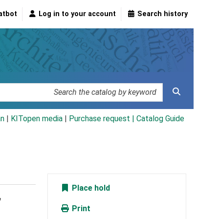
atbot
Log in to your account
Search history
an
|
KITopen media
|
Purchase request |
Catalog Guide
Place hold
,
Print