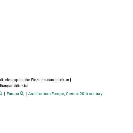
 mitteleuropäische Einzelhausarchitektur
elhausarchitektur
Europa
Architecture Europe, Central 20th century