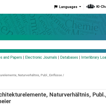
KI-Ch
Languages
eyword
es and Papers
|
Electronic Journals
|
Databases
|
Interlibrary Lo
urelemente, Naturverhältnis, Publ., Einflüsse /
chitekturelemente, Naturverhältnis, Publ.
eier