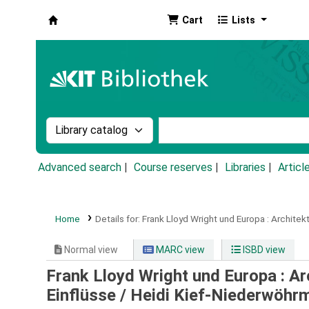
Cart
Lists
Koha online
Search the catalog by:
Search the catalog by k
Advanced search
Course reserves
Libraries
Articl
Home
Details for:
Frank Lloyd Wright und Europa :
Architekt
Normal view
MARC view
ISBD view
Frank Lloyd Wright und Europa : Ar
Einflüsse /
Heidi Kief-Niederwöhrm