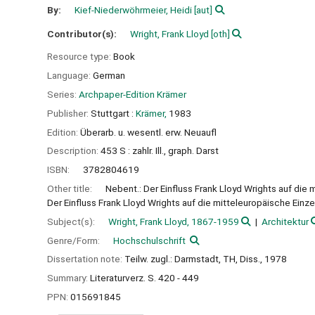
By:
Kief-Niederwöhrmeier, Heidi
[aut]
Contributor(s):
Wright, Frank Lloyd
[oth]
Resource type:
Book
Language:
German
Series:
Archpaper-Edition Krämer
Publisher:
Stuttgart :
Krämer,
1983
Edition:
Überarb. u. wesentl. erw. Neuaufl
Description:
453 S : zahlr. Ill., graph. Darst
ISBN:
3782804619
Other title:
Nebent.: Der Einfluss Frank Lloyd Wrights auf die
Der Einfluss Frank Lloyd Wrights auf die mitteleuropäische Einz
Subject(s):
Wright, Frank Lloyd, 1867-1959
Architektur
Genre/Form:
Hochschulschrift
Dissertation note:
Teilw. zugl.: Darmstadt, TH, Diss., 1978
Summary:
Literaturverz. S. 420 - 449
PPN:
015691845