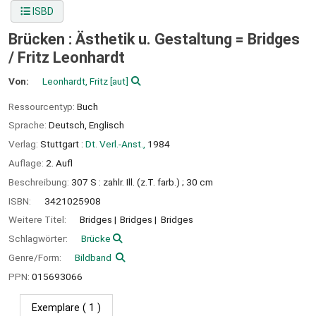
ISBD
Brücken : Ästhetik u. Gestaltung = Bridges
/
Fritz Leonhardt
Von:
Leonhardt, Fritz
[aut]
Ressourcentyp:
Buch
Sprache:
Deutsch
,
Englisch
Verlag:
Stuttgart :
Dt. Verl.-Anst.,
1984
Auflage:
2. Aufl
Beschreibung:
307 S : zahlr. Ill. (z.T. farb.) ; 30 cm
ISBN:
3421025908
Weitere Titel:
Bridges
Bridges
Bridges
Schlagwörter:
Brücke
Genre/Form:
Bildband
PPN:
015693066
Exemplare
( 1 )