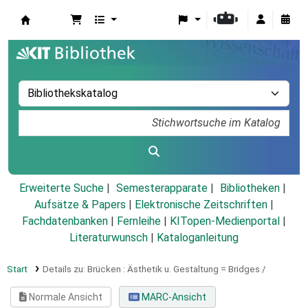
Koha
Erweiterte Suche
Semesterapparate
Bibliotheken
Aufsätze & Papers
|
Elektronische Zeitschriften
|
Fachdatenbanken
|
Fernleihe
|
KITopen-Medienportal
|
Literaturwunsch
|
Kataloganleitung
Start
Details zu:
Brücken :
Ästhetik u. Gestaltung = Bridges /
Normale Ansicht
MARC-Ansicht