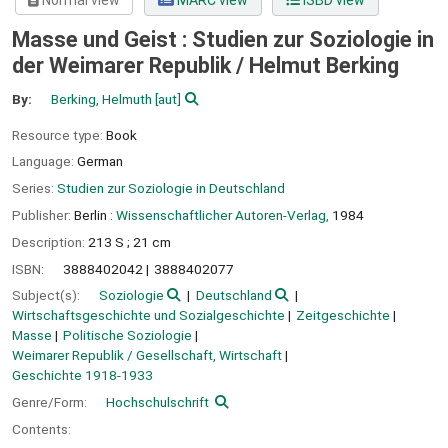
Normal view
MARC view
ISBD view
Masse und Geist : Studien zur Soziologie in
der Weimarer Republik /
Helmut Berking
By:
Berking, Helmuth
[aut]
Resource type:
Book
Language:
German
Series:
Studien zur Soziologie in Deutschland
Publisher:
Berlin :
Wissenschaftlicher Autoren-Verlag,
1984
Description:
213 S ; 21 cm
ISBN:
3888402042
3888402077
Subject(s):
Soziologie
Deutschland
Wirtschaftsgeschichte und Sozialgeschichte
Zeitgeschichte
Masse
Politische Soziologie
Weimarer Republik / Gesellschaft, Wirtschaft
Geschichte 1918-1933
Genre/Form:
Hochschulschrift
Contents: