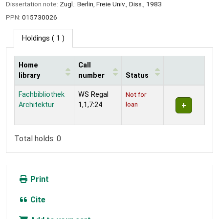
Dissertation note:
Zugl.: Berlin, Freie Univ., Diss., 1983
PPN:
015730026
Holdings
( 1 )
Home
Call
library
number
Status
Holdings
Fachbibliothek
WS Regal
Not for
loan
Architektur
1,1,7:24
Total holds: 0
Print
Cite