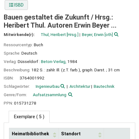
ISBD
Bauen gestaltet die Zukunft /
Hrsg.:
Heribert Thul. Autoren Erwin Beyer ...
Mitwirkende(r):
Thul, Heribert
[Hrsg.]
Beyer, Erwin
[oth]
Ressourcentyp:
Buch
Sprache:
Deutsch
Verlag:
Düsseldorf :
Beton-Verlag,
1984
Beschreibung:
182 S. : zahlr. Ill. (z.T. farb.), graph. Darst. ; 31 cm
ISBN:
3764001992
Schlagwörter:
Ingenieurbau
Architektur
Bautechnik
Genre/Form:
Aufsatzsammlung
PPN:
015731278
Exemplare
( 5 )
Heimatbibliothek
Standort