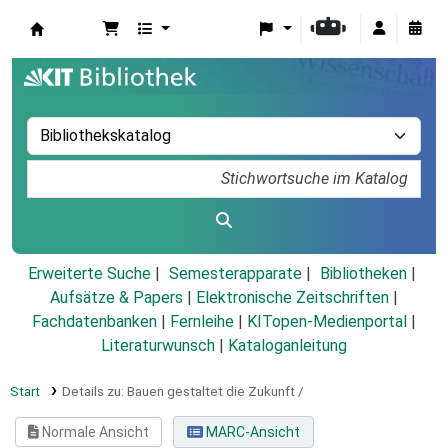
Koha
Erweiterte Suche
Semesterapparate
Bibliotheken
Aufsätze & Papers
|
Elektronische Zeitschriften
|
Fachdatenbanken
|
Fernleihe
|
KITopen-Medienportal
|
Literaturwunsch
|
Kataloganleitung
Start
Details zu:
Bauen gestaltet die Zukunft /
Normale Ansicht
MARC-Ansicht