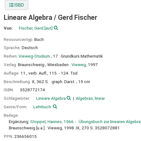
ISBD
Lineare Algebra /
Gerd Fischer
Von:
Fischer, Gerd
[aut]
Ressourcentyp:
Buch
Sprache:
Deutsch
Reihen:
Vieweg-Studium
; 17 : Grundkurs Mathematik
Verlag:
Braunschweig ;
Wiesbaden :
Vieweg,
1997
Auflage:
11., verb. Aufl., 115. - 124. Tsd
Beschreibung:
X, 362 S. : graph. Darst. ; 19 cm
ISBN:
3528772174
Schlagwörter:
Lineare Algebra
Algebras, linear
Genre/Form:
Lehrbuch
Beilage:
Ergänzung:
Stoppel, Hannes, 1966 - . Übungsbuch zur linearen Algebra
Braunschweig [u.a.] : Vieweg, 1998. IX, 270 S. 3528072881
PPN:
236656015