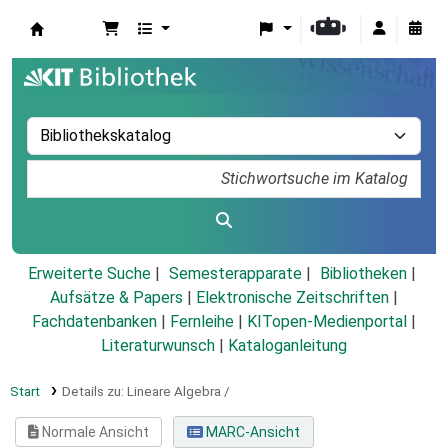
Koha
Erweiterte Suche
Semesterapparate
Bibliotheken
Aufsätze & Papers
|
Elektronische Zeitschriften
|
Fachdatenbanken
|
Fernleihe
|
KITopen-Medienportal
|
Literaturwunsch
|
Kataloganleitung
Start
Details zu:
Lineare Algebra /
Normale Ansicht
MARC-Ansicht