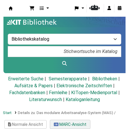
Koha
Erweiterte Suche
Semesterapparate
Bibliotheken
Aufsätze & Papers
|
Elektronische Zeitschriften
|
Fachdatenbanken
|
Fernleihe
|
KITopen-Medienportal
|
Literaturwunsch
|
Kataloganleitung
Start
Details zu:
Das modulare Arbeitsanalyse-System (MAS) /
Normale Ansicht
MARC-Ansicht