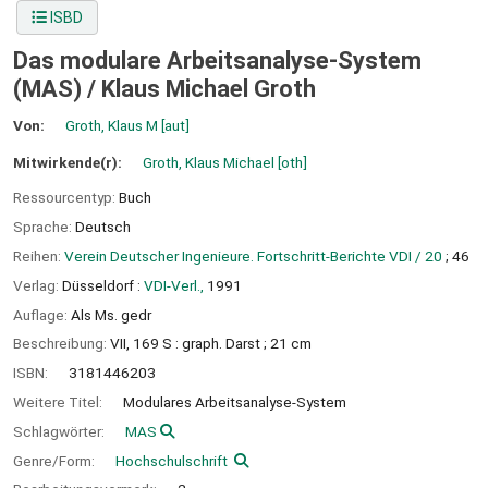
ISBD
Das modulare Arbeitsanalyse-System
(MAS) /
Klaus Michael Groth
Von:
Groth, Klaus M
[aut]
Mitwirkende(r):
Groth, Klaus Michael
[oth]
Ressourcentyp:
Buch
Sprache:
Deutsch
Reihen:
Verein Deutscher Ingenieure. Fortschritt-Berichte VDI / 20
; 46
Verlag:
Düsseldorf :
VDI-Verl.,
1991
Auflage:
Als Ms. gedr
Beschreibung:
VII, 169 S : graph. Darst ; 21 cm
ISBN:
3181446203
Weitere Titel:
Modulares Arbeitsanalyse-System
Schlagwörter:
MAS
Genre/Form:
Hochschulschrift