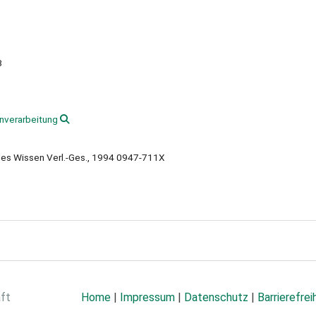
8
nverarbeitung
lles Wissen Verl.-Ges., 1994 0947-711X
aft
Home
|
Impressum
|
Datenschutz
|
Barrierefrei