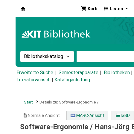
Korb
Listen
Koha
Suche im Katalog nach:
Stichwortsuche im Ka
Erweiterte Suche
Semesterapparate
Bibliotheken
Literaturwunsch
|
Kataloganleitung
Start
Details zu:
Software-Ergonomie /
Normale Ansicht
MARC-Ansicht
ISBD
Software-Ergonomie /
Hans-Jörg Bu