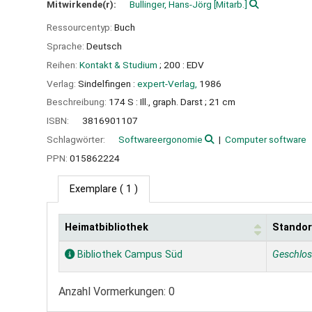
Mitwirkende(r):
Bullinger, Hans-Jörg
[Mitarb.]
Ressourcentyp:
Buch
Sprache:
Deutsch
Reihen:
Kontakt & Studium
; 200 : EDV
Verlag:
Sindelfingen :
expert-Verlag,
1986
Beschreibung:
174 S : Ill., graph. Darst ; 21 cm
ISBN:
3816901107
Schlagwörter:
Softwareergonomie
Computer software
PPN:
015862224
Exemplare
( 1 )
Heimatbibliothek
Standor
Exemplare
Bibliothek Campus Süd
Geschlo
Anzahl Vormerkungen: 0