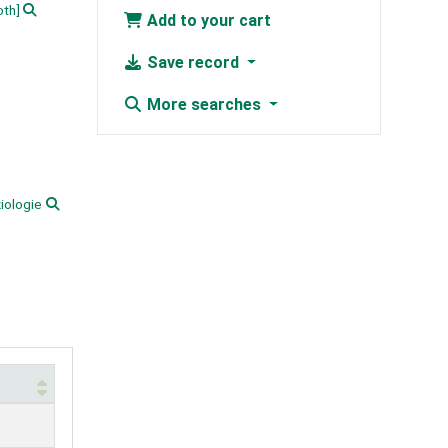
oth]
Add to your cart
Save record
More searches
iologie