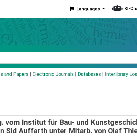
KI-Ch
Languages
eyword
es and Papers
|
Electronic Journals
|
Databases
|
Interlibrary Lo
g. vom Institut für Bau- und Kunstgeschic
n Sid Auffarth unter Mitarb. von Olaf Thi