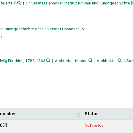
feierteR]
Universität Hannover. Institut für Bau- und Kunstgeschichte
[
 und Kunstgeschichte der Universität Hannover
; 5
8
dwig Friedrich, 1788-1864
Architekturtheorie
Architektur
Soz
l number
Status
405T
Not for loan