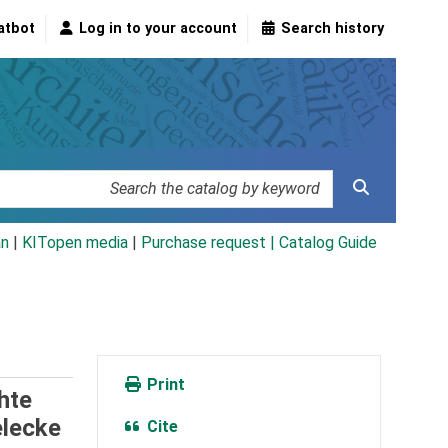
atbot
Log in to your account
Search history
an
|
KITopen media
|
Purchase request |
Catalog Guide
Print
hte
elecke
Cite