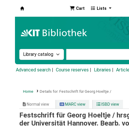
Cart
Lists
Koha online
Search the catalog by:
Search the catalog by k
Advanced search
Course reserves
Libraries
Articl
Home
Details for:
Festschrift für Georg Hoeltje /
Normal view
MARC view
ISBD view
Festschrift für Georg Hoeltje /
hrs
der Universität Hannover. Bearb. vo