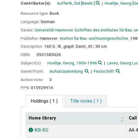
Contributor(s):
Auffarth, Sid
[Bearb.]
Hoeltje, Georg
[Ge
Resource type:
Book
Language:
German
Series:
Universität Hannover. Schriften des Institutes für Bau-
Publisher:
Hannover :
Institut für Bau- und Kunstgeschichte,
198
Description:
160 S : Ill., graph. Darst., Kt ; 30 cm
ISBN:
3931585026
Subject(s):
Hoeltje, Georg, 1906-1996
Laves, Georg Lu
Genre/Form:
Aufsatzsammlung
Festschrift
Action note:
3
PPN:
015929914
Holdings
( 1 )
Title notes ( 1 )
Home library
Cal
Holdings
IKB-BG
AA 