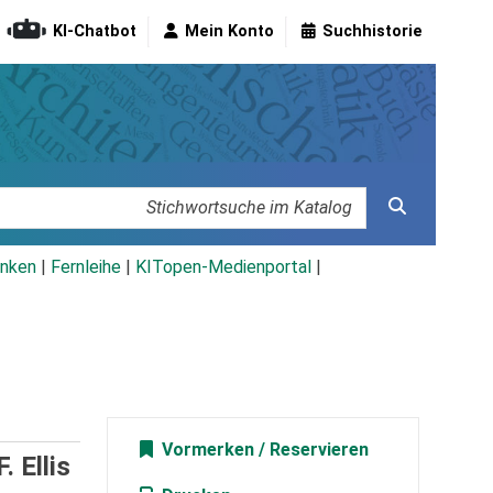
KI-Chatbot
Mein Konto
Suchhistorie
nken
|
Fernleihe
|
KITopen-Medienportal
|
Vormerken
. Ellis