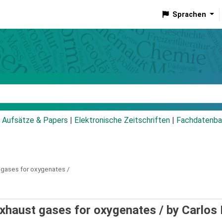
Sprachen
talog
Aufsätze & Papers
|
Elektronische Zeitschriften
|
Fachdatenba
 gases for oxygenates /
exhaust gases for oxygenates /
by Carlos F