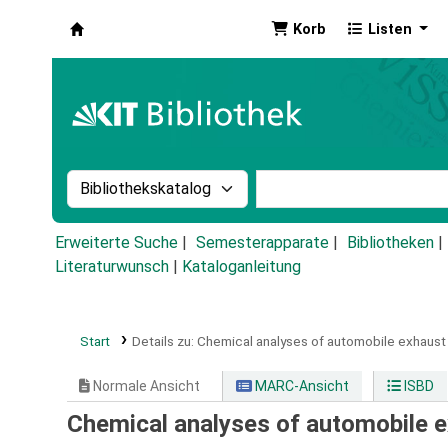
Korb
Listen
Koha
Suche im Katalog nach:
Stichwortsuche im Ka
Erweiterte Suche
Semesterapparate
Bibliotheken
Literaturwunsch
|
Kataloganleitung
Start
Details zu:
Chemical analyses of automobile exhaust
Normale Ansicht
MARC-Ansicht
ISBD
Chemical analyses of automobile 