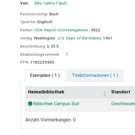
Von:
Ellis, Carlos F
[aut]
Ressourcentyp:
Buch
Sprache:
Englisch
Reihen:
USA. Report of investigations
; 5822
Verlag:
Washington :
U.S. Dept. of the Interior,
1961
Beschreibung:
II, 35 S
Bearbeitungsvermerk:
1
PPN:
1182259383
Exemplare
( 1 )
Titelinformationen ( 1 )
Heimatbibliothek
Standort
Exemplare
Bibliothek Campus Süd
Geschlosse
Anzahl Vormerkungen: 0