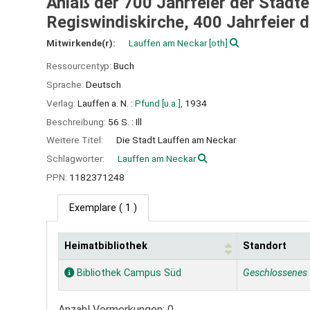
Anlaß der 700 Jahrfeier der Stadt
Regiswindiskirche, 400 Jahrfeier d
Mitwirkende(r):
Lauffen am Neckar
[oth]
Ressourcentyp:
Buch
Sprache:
Deutsch
Verlag:
Lauffen a. N. :
Pfund [u.a.],
1934
Beschreibung:
56 S. : Ill
Weitere Titel:
Die Stadt Lauffen am Neckar
Schlagwörter:
Lauffen am Neckar
PPN:
1182371248
Exemplare
( 1 )
Heimatbibliothek
Standort
Exemplare
Bibliothek Campus Süd
Geschlossenes
Anzahl Vormerkungen: 0