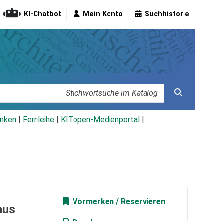
KI-Chatbot
Mein Konto
Suchhistorie
nken
|
Fernleihe
|
KITopen-Medienportal
|
Vormerken
aus