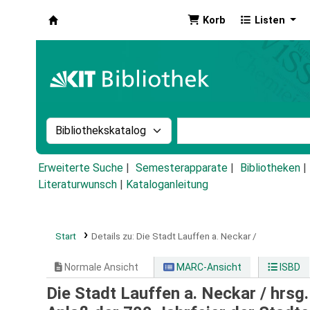
Korb
Listen
Koha
Suche im Katalog nach:
Stichwortsuche im Ka
Erweiterte Suche
Semesterapparate
Bibliotheken
Literaturwunsch
|
Kataloganleitung
Start
Details zu:
Die Stadt Lauffen a. Neckar /
Normale Ansicht
MARC-Ansicht
ISBD
Die Stadt Lauffen a. Neckar /
hrsg