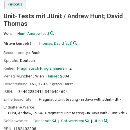
ISBD
Unit-Tests mit JUnit /
Andrew Hunt; David
Thomas
Von:
Hunt, Andrew
[aut]
Mitwirkende(r):
Thomas, David
[aut]
Ressourcentyp:
Buch
Sprache:
Deutsch
Reihen:
Pragmatisch Programmieren
; 2
Verlag:
München ;
Wien :
Hanser,
2004
Beschreibung:
XVII, 178 S. : graph. Darst
ISBN:
3446228241
3446404694
Einheitssachtitel:
Pragmatic Unit testing - in Java with JUnit <dt.>
Enthaltene Werke:
Hunt, Andrew, 1964-. Pragmatic Unit testing - in Java with JUnit <dt.>
Schlagwörter:
Quellcode
Softwaretest
JUnit
PPN:
1182402208