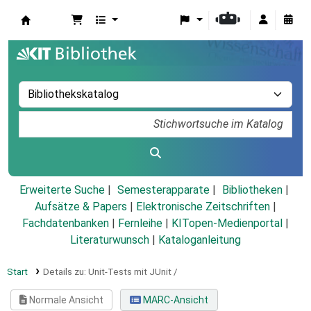
Koha
Erweiterte Suche
Semesterapparate
Bibliotheken
Aufsätze & Papers
|
Elektronische Zeitschriften
|
Fachdatenbanken
|
Fernleihe
|
KITopen-Medienportal
|
Literaturwunsch
|
Kataloganleitung
Start
Details zu:
Unit-Tests mit JUnit /
Normale Ansicht
MARC-Ansicht