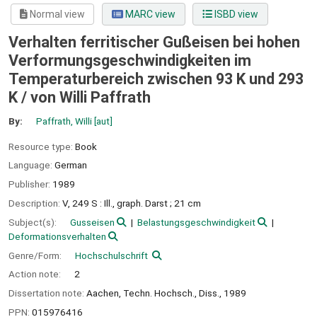
Normal view
MARC view
ISBD view
Verhalten ferritischer Gußeisen bei hohen
Verformungsgeschwindigkeiten im
Temperaturbereich zwischen 93 K und 293
K /
von Willi Paffrath
By:
Paffrath, Willi
[aut]
Resource type:
Book
Language:
German
Publisher:
1989
Description:
V, 249 S : Ill., graph. Darst ; 21 cm
Subject(s):
Gusseisen
Belastungsgeschwindigkeit
Deformationsverhalten
Genre/Form:
Hochschulschrift
Action note:
2
Dissertation note:
Aachen, Techn. Hochsch., Diss., 1989
PPN:
015976416