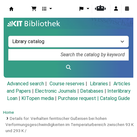
Koha online
Advanced search
Course reserves
Libraries
Articles
and Papers
|
Electronic Journals
|
Databases
|
Interlibrary
Loan
|
KITopen media
|
Purchase request |
Catalog Guide
Home
Details for:
Verhalten ferritischer Gußeisen bei hohen
Verformungsgeschwindigkeiten im Temperaturbereich zwischen 93 K
und 293 K /