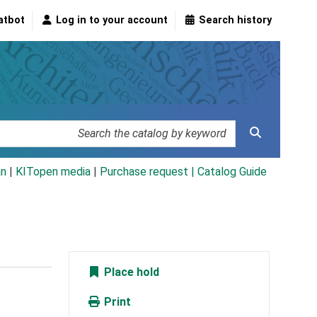
atbot
Log in to your account
Search history
an
|
KITopen media
|
Purchase request |
Catalog Guide
Place hold
Print