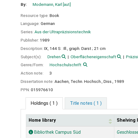
By:
Modemann, Karl
[aut]
Resource type:
Book
Language:
German
Series:
Aus der Ultrapräzisionstechnik
Publisher:
1989
Description:
IX, 144 S : Ill., graph. Darst ; 21 cm
Subject(s):
Drehen
Oberflächeneigenschaft
Präzis
Genre/Form:
Hochschulschrift
Action note:
3
Dissertation note:
Aachen, Techn. Hochsch., Diss., 1989
PPN:
015976610
Holdings
( 1 )
Title notes ( 1 )
Home library
Shelving 
Holdings
Bibliothek Campus Süd
Geschloss