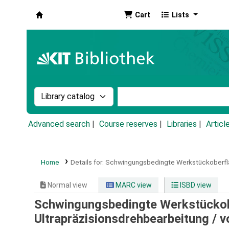
Cart
Lists
Koha online
Search the catalog by:
Search the catalog by k
Advanced search
Course reserves
Libraries
Articl
Home
Details for:
Schwingungsbedingte Werkstückoberfläc
Normal view
MARC view
ISBD view
Schwingungsbedingte Werkstückob
Ultrapräzisionsdrehbearbeitung /
v