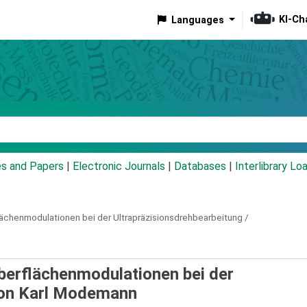
KI-Ch
Languages
eyword
es and Papers
|
Electronic Journals
|
Databases
|
Interlibrary Lo
henmodulationen bei der Ultrapräzisionsdrehbearbeitung /
erflächenmodulationen bei der
on Karl Modemann