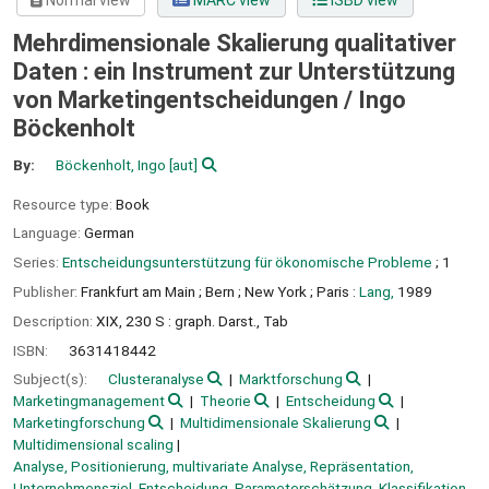
Normal view
MARC view
ISBD view
Mehrdimensionale Skalierung qualitativer
Daten : ein Instrument zur Unterstützung
von Marketingentscheidungen /
Ingo
Böckenholt
By:
Böckenholt, Ingo
[aut]
Resource type:
Book
Language:
German
Series:
Entscheidungsunterstützung für ökonomische Probleme
; 1
Publisher:
Frankfurt am Main ;
Bern ;
New York ;
Paris :
Lang,
1989
Description:
XIX, 230 S : graph. Darst., Tab
ISBN:
3631418442
Subject(s):
Clusteranalyse
Marktforschung
Marketingmanagement
Theorie
Entscheidung
Marketingforschung
Multidimensionale Skalierung
Multidimensional scaling
Analyse, Positionierung, multivariate Analyse, Repräsentation,
Unternehmensziel, Entscheidung, Parameterschätzung, Klassifikation,