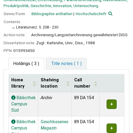
Produktpolitik, Geschichte, Innovation, Untersuchung
Genre/Form:
Bibliographie enthalten
Hochschulschrift
Contents:
Literaturverz. S. 208 - 230
Action note:
Archivierung/Langzeitarchivierung gewährleistet DISS
Dissertation note:
Zugl.: Karlsruhe, Univ., Diss., 1988
PPN:
015993450
Holdings
( 3 )
Title notes ( 1 )
Home
Shelving
Call
library
location
number
Holdings
Bibliothek
Archiv
89 DA 154
Campus
Süd
Bibliothek
Geschlossenes
89 DA 154
Campus
Magazin