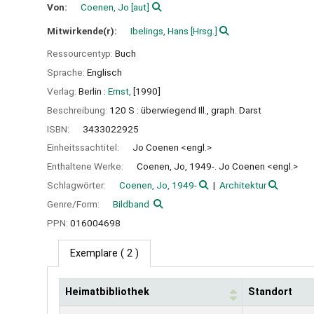
Von:
Coenen, Jo
[aut]
Mitwirkende(r):
Ibelings, Hans
[Hrsg.]
Ressourcentyp:
Buch
Sprache:
Englisch
Verlag:
Berlin :
Ernst,
[1990]
Beschreibung:
120 S : überwiegend Ill., graph. Darst
ISBN:
3433022925
Einheitssachtitel:
Jo Coenen <engl.>
Enthaltene Werke:
Coenen, Jo, 1949-. Jo Coenen <engl.>
Schlagwörter:
Coenen, Jo, 1949-
Architektur
Genre/Form:
Bildband
PPN:
016004698
Exemplare
( 2 )
Heimatbibliothek
Standort
Exemplare