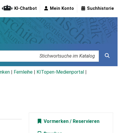
KI-Chatbot
Mein Konto
Suchhistorie
nken
|
Fernleihe
|
KITopen-Medienportal
|
Vormerken