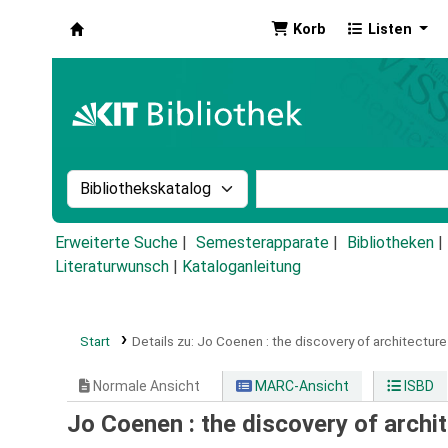
Korb
Listen
Koha
Suche im Katalog nach:
Stichwortsuche im Ka
Erweiterte Suche
Semesterapparate
Bibliotheken
Literaturwunsch
|
Kataloganleitung
Start
Details zu:
Jo Coenen :
the discovery of architecture
Normale Ansicht
MARC-Ansicht
ISBD
Jo Coenen : the discovery of archi