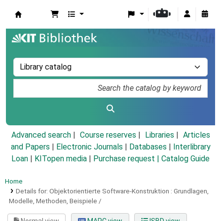
Koha online
Advanced search
Course reserves
Libraries
Articles
and Papers
|
Electronic Journals
|
Databases
|
Interlibrary
Loan
|
KITopen media
|
Purchase request |
Catalog Guide
Home
Details for:
Objektorientierte Software-Konstruktion :
Grundlagen,
Modelle, Methoden, Beispiele /