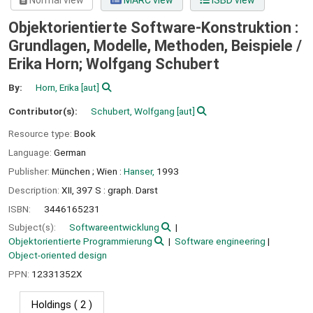
Normal view
MARC view
ISBD view
Objektorientierte Software-Konstruktion :
Grundlagen, Modelle, Methoden, Beispiele /
Erika Horn; Wolfgang Schubert
By:
Horn, Erika
[aut]
Contributor(s):
Schubert, Wolfgang
[aut]
Resource type:
Book
Language:
German
Publisher:
München ;
Wien :
Hanser,
1993
Description:
XII, 397 S : graph. Darst
ISBN:
3446165231
Subject(s):
Softwareentwicklung
Objektorientierte Programmierung
Software engineering
Object-oriented design
PPN:
12331352X
Holdings
( 2 )