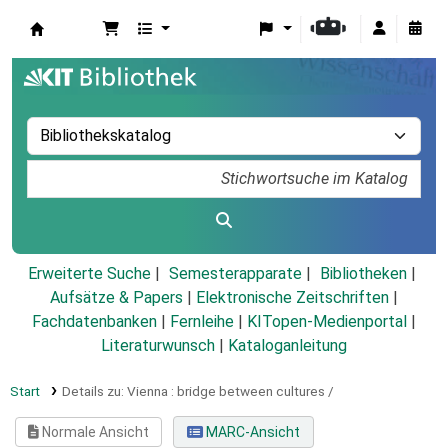
Koha
Erweiterte Suche
Semesterapparate
Bibliotheken
Aufsätze & Papers
|
Elektronische Zeitschriften
|
Fachdatenbanken
|
Fernleihe
|
KITopen-Medienportal
|
Literaturwunsch
|
Kataloganleitung
Start
Details zu:
Vienna :
bridge between cultures /
Normale Ansicht
MARC-Ansicht