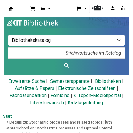
Koha
Erweiterte Suche
Semesterapparate
Bibliotheken
Aufsätze & Papers
|
Elektronische Zeitschriften
|
Fachdatenbanken
|
Fernleihe
|
KITopen-Medienportal
|
Literaturwunsch
|
Kataloganleitung
Start
Details zu:
Stochastic processes and related topics :
[8th
Winterschool on Stochastic Processes and Optimal Control ...