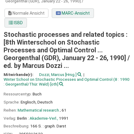
Georgenthal (GDR), January 22 - 26, 1990] /
Normale Ansicht
MARC-Ansicht
ISBD
Stochastic processes and related topics :
[8th Winterschool on Stochastic
Processes and Optimal Control ...
Georgenthal (GDR), January 22 - 26, 1990] /
ed. by Marcus Dozzi ...
Mitwirkende(r):
Dozzi, Marcus
[Hrsg.]
Winter School on Stochastic Processes and Optimal Control
(8 : 1990
: Georgenthal/Thür. Wald)
[oth]
Ressourcentyp:
Buch
Sprache:
Englisch
,
Deutsch
Reihen:
Mathematical research
; 61
Verlag:
Berlin :
Akademie-Verl.,
1991
Beschreibung:
166 S. : graph. Darst