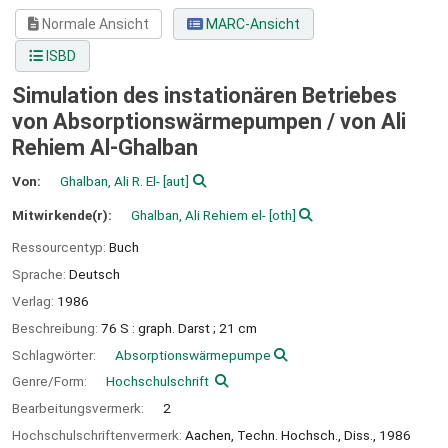
Normale Ansicht
MARC-Ansicht
ISBD
Simulation des instationären Betriebes
von Absorptionswärmepumpen /
von Ali
Rehiem Al-Ghalban
Von:
Ghalban, Ali R. El-
[aut]
Mitwirkende(r):
Ghalban, Ali Rehiem el-
[oth]
Ressourcentyp:
Buch
Sprache:
Deutsch
Verlag:
1986
Beschreibung:
76 S : graph. Darst ; 21 cm
Schlagwörter:
Absorptionswärmepumpe
Genre/Form:
Hochschulschrift
Bearbeitungsvermerk:
2
Hochschulschriftenvermerk:
Aachen, Techn. Hochsch., Diss., 1986