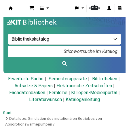
Koha
Erweiterte Suche
Semesterapparate
Bibliotheken
Aufsätze & Papers
|
Elektronische Zeitschriften
|
Fachdatenbanken
|
Fernleihe
|
KITopen-Medienportal
|
Literaturwunsch
|
Kataloganleitung
Start
Details zu:
Simulation des instationären Betriebes von
Absorptionswärmepumpen /