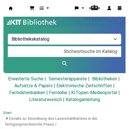
Koha
Erweiterte Suche
Semesterapparate
Bibliotheken
Aufsätze & Papers
|
Elektronische Zeitschriften
|
Fachdatenbanken
|
Fernleihe
|
KITopen-Medienportal
|
Literaturwunsch
|
Kataloganleitung
Start
Details zu:
Einordnung des Laserstrahlhärtens in die
fertigungstechnische Praxis /