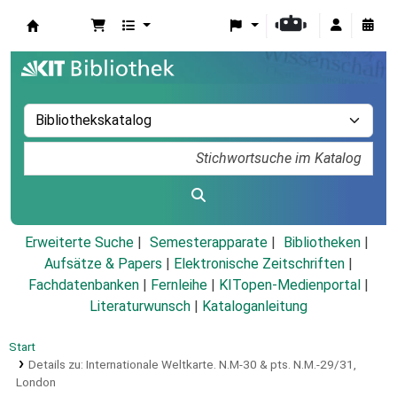
Koha
Erweiterte Suche
Semesterapparate
Bibliotheken
Aufsätze & Papers
|
Elektronische Zeitschriften
|
Fachdatenbanken
|
Fernleihe
|
KITopen-Medienportal
|
Literaturwunsch
|
Kataloganleitung
Start
Details zu:
Internationale Weltkarte.
N.M-30 & pts. N.M.-29/31,
London