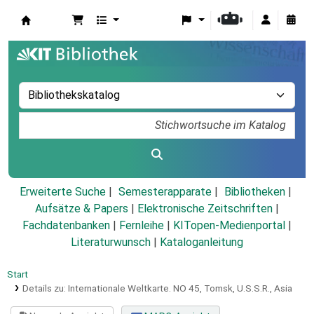
Koha
Erweiterte Suche
Semesterapparate
Bibliotheken
Aufsätze & Papers
|
Elektronische Zeitschriften
|
Fachdatenbanken
|
Fernleihe
|
KITopen-Medienportal
|
Literaturwunsch
|
Kataloganleitung
Start
Details zu:
Internationale Weltkarte.
NO 45,
Tomsk, U.S.S.R., Asia