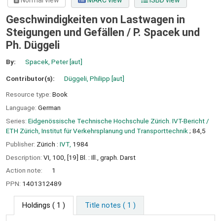
Normal view
MARC view
ISBD view
Geschwindigkeiten von Lastwagen in
Steigungen und Gefällen /
P. Spacek und
Ph. Düggeli
By:
Spacek, Peter
[aut]
Contributor(s):
Düggeli, Philipp
[aut]
Resource type:
Book
Language:
German
Series:
Eidgenössische Technische Hochschule Zürich. IVT-Bericht /
ETH Zürich, Institut für Verkehrsplanung und Transporttechnik
; 84,5
Publisher:
Zürich :
IVT,
1984
Description:
VI, 100, [19] Bl. : Ill., graph. Darst
Action note:
1
PPN:
1401312489
Holdings
( 1 )
Title notes ( 1 )