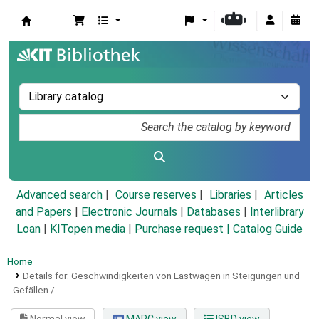
Koha online
Advanced search
Course reserves
Libraries
Articles
and Papers
|
Electronic Journals
|
Databases
|
Interlibrary
Loan
|
KITopen media
|
Purchase request |
Catalog Guide
Home
Details for:
Geschwindigkeiten von Lastwagen in Steigungen und
Gefällen /