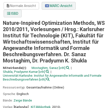
Normale Ansicht
MARC-Ansicht
ISBD
Nature-Inspired Optimization Methods, WS
2010/2011, Vorlesungen /
Hrsg.: Karlsruher
Institut für Technologie (KIT), Fakultät für
Wirtschaftswissenschaften, Institut für
Angewandte Informatik und Formale
Beschreibungsverfahren. Dr. Sanaz
Mostaghim, Dr. Pradyumn K. Shukla
Mitwirkende(r):
Mostaghim, Sanaz
[oth]
Shukla, Pradyumn Kumar
[oth]
Universität Karlsruhe. Institut für Angewandte Informatik und Formale
Beschreibungsverfahren
[oth]
Ressourcentyp:
Gesamtaufnahme (Online)
Sprache:
Englisch
Bände:
Zeige Bände
Verlag:
[Karlsruhe] :
KIT-Bibliothek,
2010-