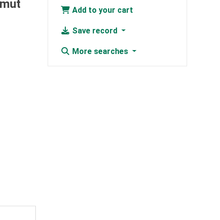
tmut
Add to your cart
Save record
More searches