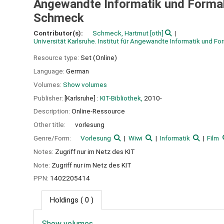
Angewandte Informatik und Formal
Schmeck
Contributor(s):
Schmeck, Hartmut
[oth]
Universität Karlsruhe. Institut für Angewandte Informatik und 
Resource type:
Set (Online)
Language:
German
Volumes:
Show volumes
Publisher:
[Karlsruhe] :
KIT-Bibliothek,
2010-
Description:
Online-Ressource
Other title:
vorlesung
Genre/Form:
Vorlesung
Wiwi
Informatik
Film
Notes:
Zugriff nur im Netz des KIT
Note:
Zugriff nur im Netz des KIT
PPN:
1402205414
Holdings
( 0 )
Show volumes