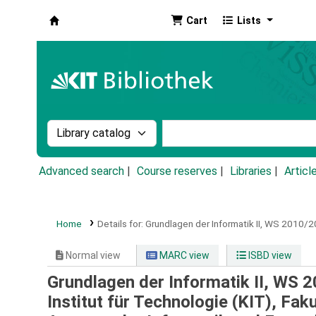
Cart
Lists
Koha online
Search the catalog by:
Search the catalog by k
Advanced search
Course reserves
Libraries
Articl
Home
Details for:
Grundlagen der Informatik II, WS 2010/
Normal view
MARC view
ISBD view
Grundlagen der Informatik II, WS 
Institut für Technologie (KIT), Fak