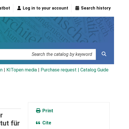
atbot
Log in to your account
Search history
an
|
KITopen media
|
Purchase request |
Catalog Guide
Print
r
tut für
Cite