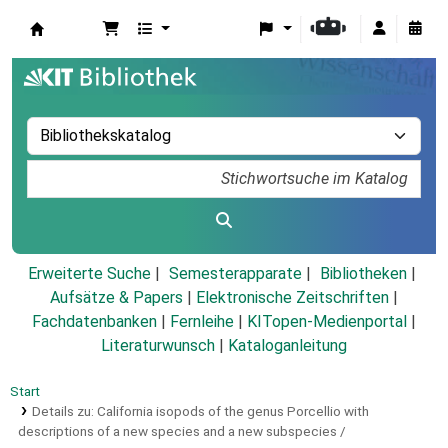
Koha
Erweiterte Suche
Semesterapparate
Bibliotheken
Aufsätze & Papers
|
Elektronische Zeitschriften
|
Fachdatenbanken
|
Fernleihe
|
KITopen-Medienportal
|
Literaturwunsch
|
Kataloganleitung
Start
Details zu:
California isopods of the genus Porcellio with
descriptions of a new species and a new subspecies /