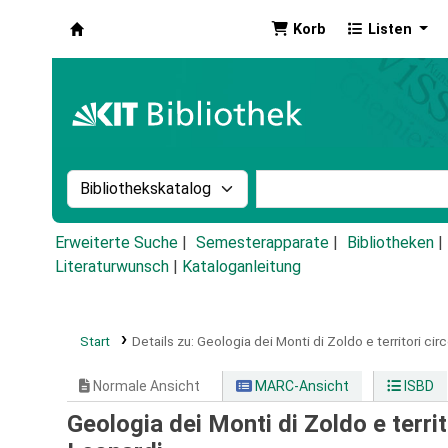
Korb
Listen
Koha
Suche im Katalog nach:
Stichwortsuche im Ka
Erweiterte Suche
Semesterapparate
Bibliotheken
Literaturwunsch
|
Kataloganleitung
Start
Details zu:
Geologia dei Monti di Zoldo e territori circ
Normale Ansicht
MARC-Ansicht
ISBD
Geologia dei Monti di Zoldo e territ