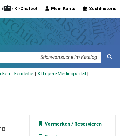
KI-Chatbot
Mein Konto
Suchhistorie
nken
|
Fernleihe
|
KITopen-Medienportal
|
Vormerken
ro