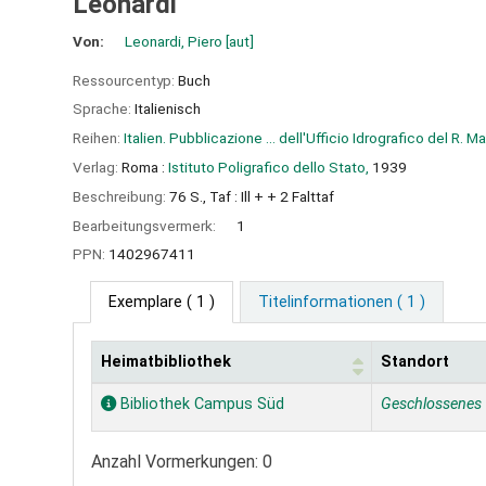
Leonardi
Von:
Leonardi, Piero
[aut]
Ressourcentyp:
Buch
Sprache:
Italienisch
Reihen:
Italien. Pubblicazione ... dell'Ufficio Idrografico del R. 
Verlag:
Roma :
Istituto Poligrafico dello Stato,
1939
Beschreibung:
76 S., Taf : Ill + + 2 Falttaf
Bearbeitungsvermerk:
1
PPN:
1402967411
Exemplare
( 1 )
Titelinformationen ( 1 )
Heimatbibliothek
Standort
Exemplare
Bibliothek Campus Süd
Geschlossenes
Anzahl Vormerkungen: 0