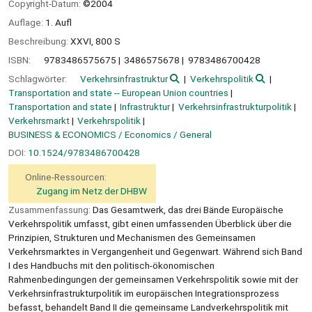
Copyright-Datum:
©2004
Auflage:
1. Aufl
Beschreibung:
XXVI, 800 S
ISBN:
9783486575675
3486575678
9783486700428
Schlagwörter:
Verkehrsinfrastruktur
Verkehrspolitik
Transportation and state -- European Union countries
Transportation and state
Infrastruktur
Verkehrsinfrastrukturpolitik
Verkehrsmarkt
Verkehrspolitik
BUSINESS & ECONOMICS / Economics / General
DOI:
10.1524/9783486700428
Online-Ressourcen:
Zugang im Netz der DHBW
Zusammenfassung:
Das Gesamtwerk, das drei Bände Europäische
Verkehrspolitik umfasst, gibt einen umfassenden Überblick über die
Prinzipien, Strukturen und Mechanismen des Gemeinsamen
Verkehrsmarktes in Vergangenheit und Gegenwart. Während sich Band
I des Handbuchs mit den politisch-ökonomischen
Rahmenbedingungen der gemeinsamen Verkehrspolitik sowie mit der
Verkehrsinfrastrukturpolitik im europäischen Integrationsprozess
befasst, behandelt Band II die gemeinsame Landverkehrspolitik mit