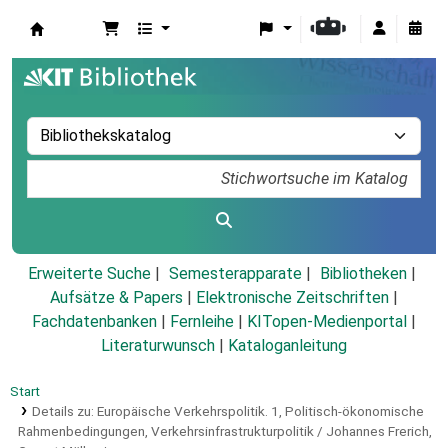
Koha
Erweiterte Suche
Semesterapparate
Bibliotheken
Aufsätze & Papers
|
Elektronische Zeitschriften
|
Fachdatenbanken
|
Fernleihe
|
KITopen-Medienportal
|
Literaturwunsch
|
Kataloganleitung
Start
Details zu:
Europäische Verkehrspolitik.
1,
Politisch-ökonomische
Rahmenbedingungen, Verkehrsinfrastrukturpolitik / Johannes Frerich,