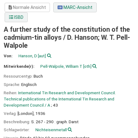
Normale Ansicht
MARC-Ansicht
ISBD
A further study of the constitution of the
cadmium-tin alloys /
D. Hanson; W. T. Pell-
Walpole
Von:
Hanson, D
[aut]
Mitwirkende(r):
Pell-Walpole, William T
[oth]
Ressourcentyp:
Buch
Sprache:
Englisch
Reihen:
International Tin Research and Development Council.
Technical publications of the International Tin Research and
Development Council / A
; 43
Verlag:
[London],
1936
Beschreibung:
S. 267 - 290 : graph. Darst
Schlagwörter:
Nichteisenmetall