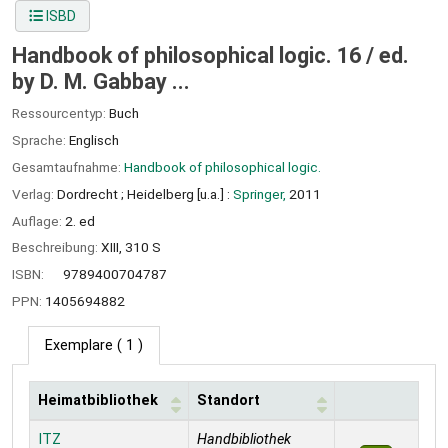
ISBD
Handbook of philosophical logic. 16 /
ed.
by D. M. Gabbay ...
Ressourcentyp:
Buch
Sprache:
Englisch
Gesamtaufnahme:
Handbook of philosophical logic.
Verlag:
Dordrecht ;
Heidelberg [u.a.] :
Springer,
2011
Auflage:
2. ed
Beschreibung:
XIII, 310 S
ISBN:
9789400704787
PPN:
1405694882
Exemplare
( 1 )
Heimatbibliothek
Standort
Exemplare
ITZ
Handbibliothek