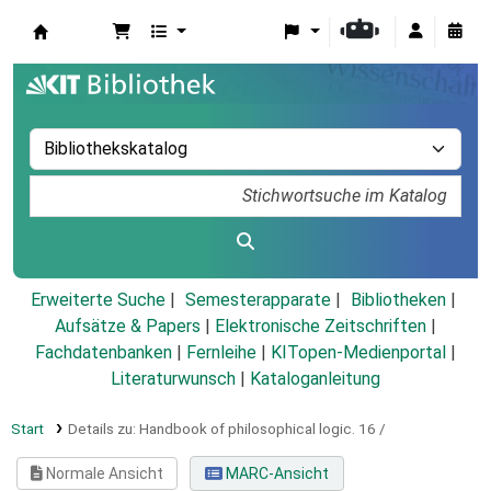
Koha
Erweiterte Suche
Semesterapparate
Bibliotheken
Aufsätze & Papers
|
Elektronische Zeitschriften
|
Fachdatenbanken
|
Fernleihe
|
KITopen-Medienportal
|
Literaturwunsch
|
Kataloganleitung
Start
Details zu:
Handbook of philosophical logic.
16 /
Normale Ansicht
MARC-Ansicht