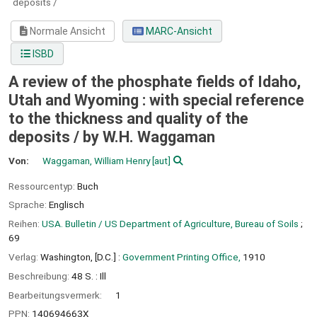
deposits /
Normale Ansicht
MARC-Ansicht
ISBD
A review of the phosphate fields of Idaho,
Utah and Wyoming : with special reference
to the thickness and quality of the
deposits /
by W.H. Waggaman
Von:
Waggaman, William Henry
[aut]
Ressourcentyp:
Buch
Sprache:
Englisch
Reihen:
USA. Bulletin / US Department of Agriculture, Bureau of Soils
;
69
Verlag:
Washington, [D.C.] :
Government Printing Office,
1910
Beschreibung:
48 S. : Ill
Bearbeitungsvermerk:
1
PPN:
140694663X