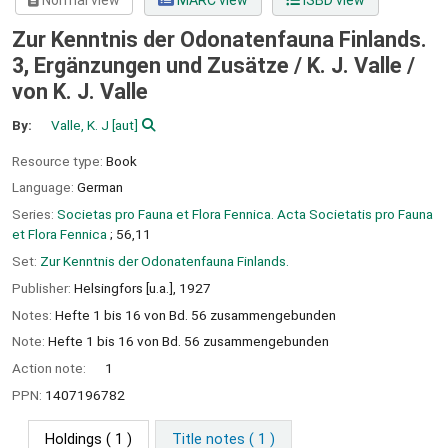
Normal view
MARC view
ISBD view
Zur Kenntnis der Odonatenfauna Finlands.
3, Ergänzungen und Zusätze / K. J. Valle /
von K. J. Valle
By:
Valle, K. J
[aut]
Resource type:
Book
Language:
German
Series:
Societas pro Fauna et Flora Fennica. Acta Societatis pro Fauna
et Flora Fennica
; 56,11
Set:
Zur Kenntnis der Odonatenfauna Finlands.
Publisher:
Helsingfors [u.a.],
1927
Notes:
Hefte 1 bis 16 von Bd. 56 zusammengebunden
Note:
Hefte 1 bis 16 von Bd. 56 zusammengebunden
Action note:
1
PPN:
1407196782
Holdings
( 1 )
Title notes ( 1 )