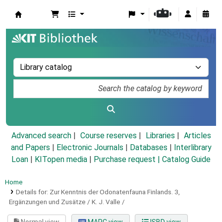
Koha online
Advanced search
Course reserves
Libraries
Articles
and Papers
|
Electronic Journals
|
Databases
|
Interlibrary
Loan
|
KITopen media
|
Purchase request |
Catalog Guide
Home
Details for:
Zur Kenntnis der Odonatenfauna Finlands.
3,
Ergänzungen und Zusätze / K. J. Valle /