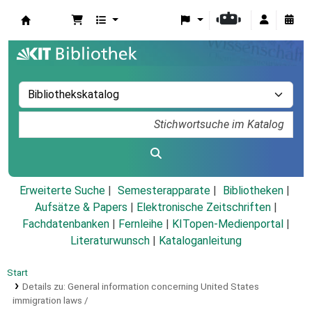
Koha
Erweiterte Suche
Semesterapparate
Bibliotheken
Aufsätze & Papers
|
Elektronische Zeitschriften
|
Fachdatenbanken
|
Fernleihe
|
KITopen-Medienportal
|
Literaturwunsch
|
Kataloganleitung
Start
Details zu:
General information concerning United States
immigration laws /