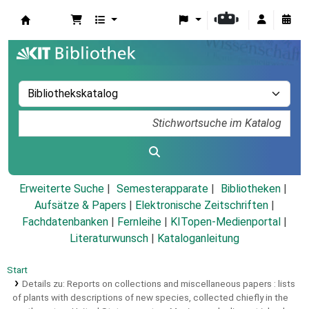
Koha
Erweiterte Suche
Semesterapparate
Bibliotheken
Aufsätze & Papers
|
Elektronische Zeitschriften
|
Fachdatenbanken
|
Fernleihe
|
KITopen-Medienportal
|
Literaturwunsch
|
Kataloganleitung
Start
Details zu:
Reports on collections and miscellaneous papers :
lists
of plants with descriptions of new species, collected chiefly in the