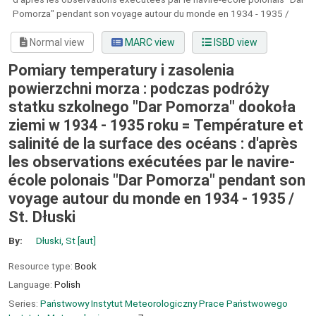
Pomorza" pendant son voyage autour du monde en 1934 - 1935 /
Normal view
MARC view
ISBD view
Pomiary temperatury i zasolenia
powierzchni morza : podczas podróz̀y
statku szkolnego "Dar Pomorza" dookoła
ziemi w 1934 - 1935 roku = Température et
salinité de la surface des océans : d'après
les observations exécutées par le navire-
école polonais "Dar Pomorza" pendant son
voyage autour du monde en 1934 - 1935 /
St. Dłuski
By:
Dłuski, St
[aut]
Resource type:
Book
Language:
Polish
Series:
Państwowy Instytut Meteorologiczny Prace Państwowego