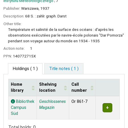
Instytutu Meteorologicznego
; 7
Publisher:
Warszawa,
1937
Description:
68 S. : zahlr. graph. Darst
Other title:
Température et salinité de la surface des océans : d'après les
observations exécutées par le navire-école polonais "Dar Pomorza"
pendant son voyage autour du monde en 1934 - 1935
Action note:
1
PPN:
140772715X
Holdings
( 1 )
Title notes ( 1 )
Home
Shelving
Call
library
location
number
Holdings
Bibliothek
Geschlossenes
Or 861-7
Campus
Magazin
Süd
Total holds: 0