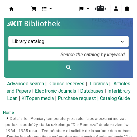
Koha online
Advanced search
Course reserves
Libraries
Articles
and Papers
|
Electronic Journals
|
Databases
|
Interlibrary
Loan
|
KITopen media
|
Purchase request |
Catalog Guide
Home
Details for:
Pomiary temperatury i zasolenia powierzchni morza :
podczas podróz̀y statku szkolnego "Dar Pomorza" dookoła ziemi w
1934 - 1935 roku = Température et salinité de la surface des océans :
d'après les observations exécutées par le navire-école polonais "Dar