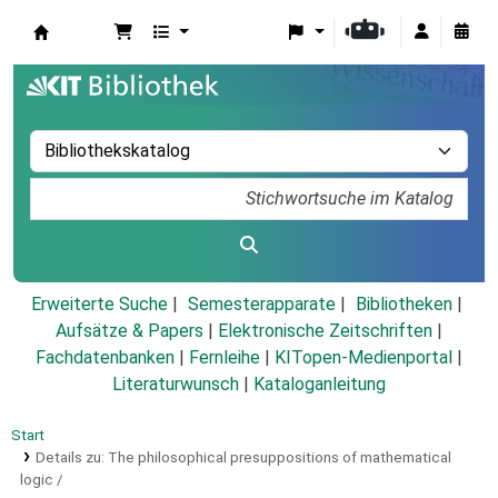
Koha
Erweiterte Suche
Semesterapparate
Bibliotheken
Aufsätze & Papers
|
Elektronische Zeitschriften
|
Fachdatenbanken
|
Fernleihe
|
KITopen-Medienportal
|
Literaturwunsch
|
Kataloganleitung
Start
Details zu:
The philosophical presuppositions of mathematical
logic /