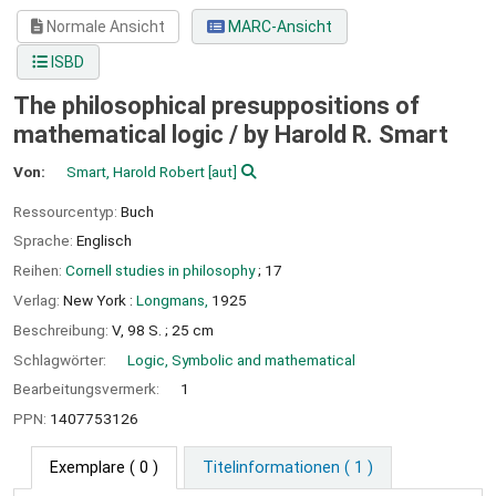
Normale Ansicht
MARC-Ansicht
ISBD
The philosophical presuppositions of
mathematical logic /
by Harold R. Smart
Von:
Smart, Harold Robert
[aut]
Ressourcentyp:
Buch
Sprache:
Englisch
Reihen:
Cornell studies in philosophy
; 17
Verlag:
New York :
Longmans,
1925
Beschreibung:
V, 98 S. ; 25 cm
Schlagwörter:
Logic, Symbolic and mathematical
Bearbeitungsvermerk:
1
PPN:
1407753126
Exemplare
( 0 )
Titelinformationen ( 1 )