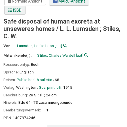
Normale Ansicht
MARC-Ansicht
ISBD
Safe disposal of human excreta at
unseweres homes /
L. L. Lumsden ; Stiles,
C. W.
Von:
Lumsden, Leslie Leon
[aut]
Mitwirkende(r):
Stiles, Charles Wardell
[aut]
Ressourcentyp:
Buch
Sprache:
Englisch
Reihen:
Public health bulletin
; 68
Verlag:
Washington :
Gov. print. off,
1915
Beschreibung:
28 S. : Ill. ; 24 cm
Hinweis:
Bde 64 - 73 zusammengebunden
Bearbeitungsvermerk:
1
PPN:
1407974246