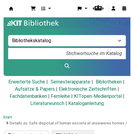
Koha
Erweiterte Suche
Semesterapparate
Bibliotheken
Aufsätze & Papers
|
Elektronische Zeitschriften
|
Fachdatenbanken
|
Fernleihe
|
KITopen-Medienportal
|
Literaturwunsch
|
Kataloganleitung
Start
Details zu:
Safe disposal of human excreta at unseweres homes /